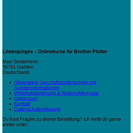
Löwenjunges – Onlinekurse für Brother Plotter
Maxi Sesterhenn
56761 Gamlen
Deutschland
Allgemeine Geschäftsbedingungen mit
Kundeninformationen
Widerrufsbelehrung & Widerrufsformular
Impressum
Kontakt
Datenschutzerklärung
Du hast Fragen zu deiner Bestellung? Ich helfe dir gerne
weiter unter: