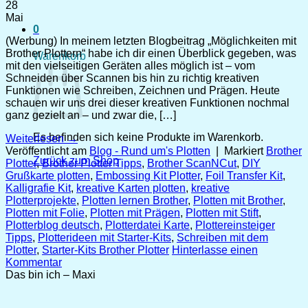
28
Mai
0
(Werbung) In meinem letzten Blogbeitrag „Möglichkeiten mit
Brother Plottern“ habe ich dir einen Überblick gegeben, was
Warenkorb
mit den vielseitigen Geräten alles möglich ist – vom
Schneiden über Scannen bis hin zu richtig kreativen
Funktionen wie Schreiben, Zeichnen und Prägen. Heute
schauen wir uns drei dieser kreativen Funktionen nochmal
ganz gezielt an – und zwar die, […]
Es befinden sich keine Produkte im Warenkorb.
Weiterlesen
→
Veröffentlicht am
Blog - Rund um's Plotten
|
Markiert
Brother
Zurück zum Shop
Plotter
,
Brother Plotter Tipps
,
Brother ScanNCut
,
DIY
Grußkarte plotten
,
Embossing Kit Plotter
,
Foil Transfer Kit
,
Kalligrafie Kit
,
kreative Karten plotten
,
kreative
Plotterprojekte
,
Plotten lernen Brother
,
Plotten mit Brother
,
Plotten mit Folie
,
Plotten mit Prägen
,
Plotten mit Stift
,
Plotterblog deutsch
,
Plotterdatei Karte
,
Plottereinsteiger
Tipps
,
Plotterideen mit Starter-Kits
,
Schreiben mit dem
Plotter
,
Starter-Kits Brother Plotter
Hinterlasse einen
Kommentar
Das bin ich – Maxi