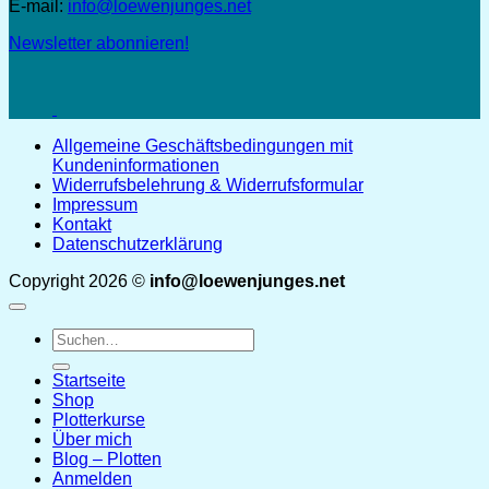
E-mail:
info@loewenjunges.net
Newsletter abonnieren!
Allgemeine Geschäftsbedingungen mit
Kundeninformationen
Widerrufsbelehrung & Widerrufsformular
Impressum
Kontakt
Datenschutzerklärung
Copyright 2026 ©
info@loewenjunges.net
Suchen
nach:
Startseite
Shop
Plotterkurse
Über mich
Blog – Plotten
Anmelden