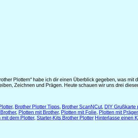
other Plottern“ habe ich dir einen Überblick gegeben, was mit 
reiben, Zeichnen und Prägen. Heute schauen wir uns drei diese
lotter
,
Brother Plotter Tipps
,
Brother ScanNCut
,
DIY Grußkarte 
 Brother
,
Plotten mit Brother
,
Plotten mit Folie
,
Plotten mit Präge
 mit dem Plotter
,
Starter-Kits Brother Plotter
Hinterlasse einen