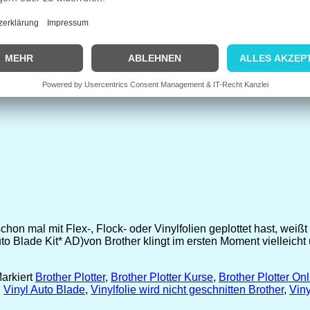
n mal mit Flex-, Flock- oder Vinylfolien geplottet hast, weißt 
to Blade Kit* AD)von Brother klingt im ersten Moment vielleicht 
arkiert
Brother Plotter
,
Brother Plotter Kurse
,
Brother Plotter On
,
Vinyl Auto Blade
,
Vinylfolie wird nicht geschnitten Brother
,
Viny