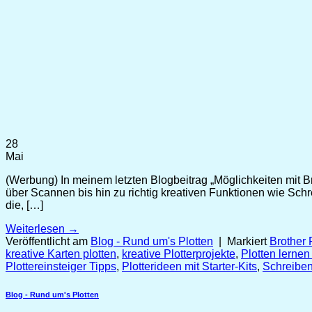
28
Mai
(Werbung) In meinem letzten Blogbeitrag „Möglichkeiten mit Br
über Scannen bis hin zu richtig kreativen Funktionen wie Sch
die, […]
Weiterlesen
→
Veröffentlicht am
Blog - Rund um's Plotten
|
Markiert
Brother P
kreative Karten plotten
,
kreative Plotterprojekte
,
Plotten lernen
Plottereinsteiger Tipps
,
Plotterideen mit Starter-Kits
,
Schreiben
Blog - Rund um's Plotten