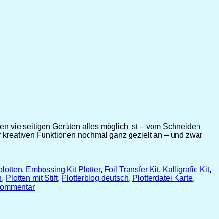
den vielseitigen Geräten alles möglich ist – vom Schneiden
r kreativen Funktionen nochmal ganz gezielt an – und zwar
plotten
,
Embossing Kit Plotter
,
Foil Transfer Kit
,
Kalligrafie Kit
,
n
,
Plotten mit Stift
,
Plotterblog deutsch
,
Plotterdatei Karte
,
 Kommentar