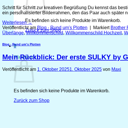
Schritt für Schritt zur kreativen Begrüßung Du kennst das be
ein personalisierter Bilderrahmen, den das Paar auch später noc
Es befinden sich keine Produkte im Warenkorb.
Weiterlesen
→
Veröffentlicht am
Blog - Rund um's Plotten
|
Markiert
Brother P
Zurück zum Shop
Überlänge
,
Willkommenschild
,
Willkommenschild Hochzeit
,
W
Blog - Rund um's Plotten
0
Mein Rückblick: Der erste SULKY by 
Warenkorb
Veröffentlicht am
1. Oktober 2025
1. Oktober 2025
von
Maxi
Es befinden sich keine Produkte im Warenkorb.
Zurück zum Shop