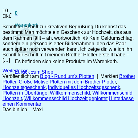
10
0
Okt.
Warenkorb
Schritt für Schritt zur kreativen Begrüßung Du kennst das
bestimmt: Man möchte ein Geschenk zur Hochzeit, das aus
dem Rahmen fällt – äh, wortwörtlich! 😉 Kein Geldumschlag,
sondern ein personalisierter Bilderrahmen, den das Paar
auch später noch verwenden kann. Ich zeige dir, wie ich ihn
Schritt für Schritt mit meinem Brother Plotter erstellt habe –
[…]
Es befinden sich keine Produkte im Warenkorb.
Weiterlesen
→
Zurück zum Shop
Veröffentlicht am
Blog - Rund um's Plotten
|
Markiert
Brother
Plotter
,
Große Motive Plotten mit dem Brother Plotter
,
Hochzeitsgeschenk
,
individuelles Hochzeitsgeschenk
,
Plotten in Überlänge
,
Willkommenschild
,
Willkommenschild
Hochzeit
,
Willkommensschild Hochzeit geplottet
Hinterlasse
einen Kommentar
Das bin ich – Maxi