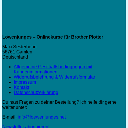
Löwenjunges – Onlinekurse für Brother Plotter
Maxi Sesterhenn
56761 Gamlen
Deutschland
Allgemeine Geschäftsbedingungen mit
Kundeninformationen
Widerrufsbelehrung & Widerrufsformular
Impressum
Kontakt
Datenschutzerklärung
Du hast Fragen zu deiner Bestellung? Ich helfe dir gerne
weiter unter:
E-mail:
info@loewenjunges.net
Newsletter abonnieren!