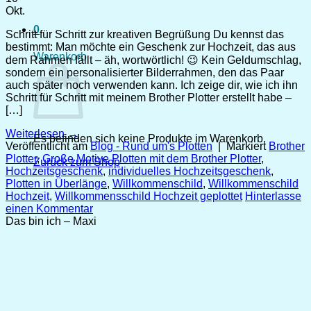
Okt.
0
Schritt für Schritt zur kreativen Begrüßung Du kennst das
bestimmt: Man möchte ein Geschenk zur Hochzeit, das aus
Warenkorb
dem Rahmen fällt – äh, wortwörtlich! 😉 Kein Geldumschlag,
sondern ein personalisierter Bilderrahmen, den das Paar
auch später noch verwenden kann. Ich zeige dir, wie ich ihn
Schritt für Schritt mit meinem Brother Plotter erstellt habe –
[…]
Weiterlesen
→
Es befinden sich keine Produkte im Warenkorb.
Veröffentlicht am
Blog - Rund um's Plotten
|
Markiert
Brother
Plotter
,
Große Motive Plotten mit dem Brother Plotter
,
Zurück zum Shop
Hochzeitsgeschenk
,
individuelles Hochzeitsgeschenk
,
Plotten in Überlänge
,
Willkommenschild
,
Willkommenschild
Hochzeit
,
Willkommensschild Hochzeit geplottet
Hinterlasse
einen Kommentar
Das bin ich – Maxi