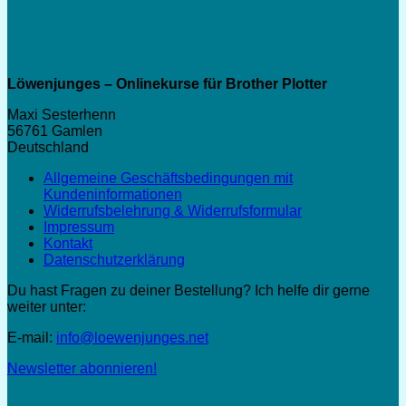
Löwenjunges – Onlinekurse für Brother Plotter
Maxi Sesterhenn
56761 Gamlen
Deutschland
Allgemeine Geschäftsbedingungen mit
Kundeninformationen
Widerrufsbelehrung & Widerrufsformular
Impressum
Kontakt
Datenschutzerklärung
Du hast Fragen zu deiner Bestellung? Ich helfe dir gerne
weiter unter:
E-mail:
info@loewenjunges.net
Newsletter abonnieren!