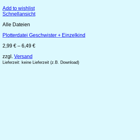
Add to wishlist
Schnellansicht
Alle Dateien
Plotterdatei Geschwister + Einzelkind
Preisspanne:
2,99
€
–
6,49
€
2,99 €
zzgl.
Versand
bis
6,49 €
Lieferzeit: keine Lieferzeit (z.B. Download)