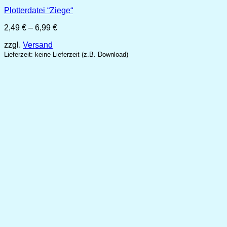
Plotterdatei “Ziege“
Preisspanne:
2,49
€
–
6,99
€
2,49 €
zzgl.
Versand
bis
6,99 €
Lieferzeit: keine Lieferzeit (z.B. Download)