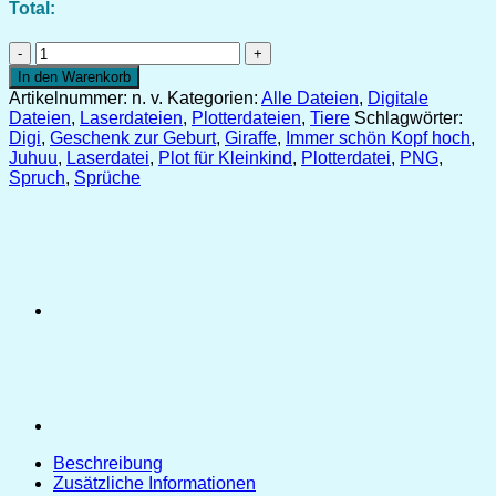
Total:
Plotter-,
Laserdatei
In den Warenkorb
und
Artikelnummer:
n. v.
Kategorien:
Alle Dateien
,
Digitale
Digi
Dateien
,
Laserdateien
,
Plotterdateien
,
Tiere
Schlagwörter:
"Giraffe"
Digi
,
Geschenk zur Geburt
,
Giraffe
,
Immer schön Kopf hoch
,
[Digital]
Juhuu
,
Laserdatei
,
Plot für Kleinkind
,
Plotterdatei
,
PNG
,
Menge
Spruch
,
Sprüche
Beschreibung
Zusätzliche Informationen