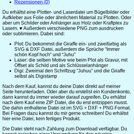
Rezensionen (0)
Du erhältst eine Plotter- und Laserdatei um Bügelbilder oder
Aufkleber aus Folie oder ähnlichem Material zu Plotten. Oder
aber um Schilder oder Anhänger aus Holz oder Kraftplex zu
Lasern. ♥ Außerdem verschiedene PNG zum ausdrucken
oder sublimieren. Dabei sind:
Plot: Du bekommst die Giraffe ein- und zweifarbig als
SVG & DXF Datei, außerdem die Sprüche “Immer
schön Kopf hoch” und “Juhu”
Laser: die selben Motive wie beim Plot als Gravur, mit
Offset als Schild und als Schlüsselanhänger
Digi: Zweimal den Schriftzug “Juhuu” und die Giraffe
selbst als Digistamp
Nach dem Kauf, kannst du deine Datei direkt auf meiner
Seite herunterladen. Oder aber du erstellst ein Kundenkonto,
dann kannst du immer wieder darauf zugreifen. Du erhältst
nach dem Kauf eine ZIP Datei, die du erst entzippen musst.
Die dahin enthaltene Datei ist im SVG + DXF + PNG Format.
Bei Fragen dazu kannst du mir gerne schreiben! Du erhältst
hier eine Datei, kein fertiges Produkt.
Die Datei steht nach Zahlung zum Download verfügbar. Du