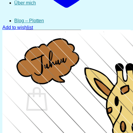
Über mich
Blog – Plotten
Add to wishlist
Suchen
nach:
Anmelden
Warenkorb /
0,00
€
0
Es befinden sich keine Produkte im Warenkorb.
Zurück zum Shop